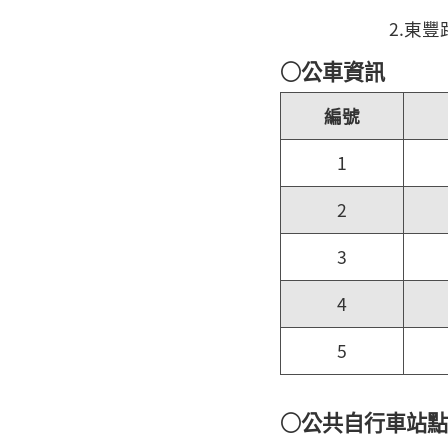
2.東
○公車資訊
編號
1
2
3
4
5
○公共自行車站點