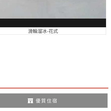
滑輪溜冰-花式
訊
優質住宿