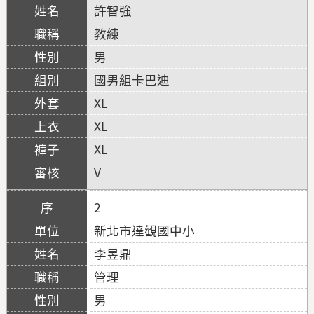
許智強
教練
男
國男組卡巴迪
XL
XL
XL
V
2
新北市達觀國中小
李昱鼎
管理
男