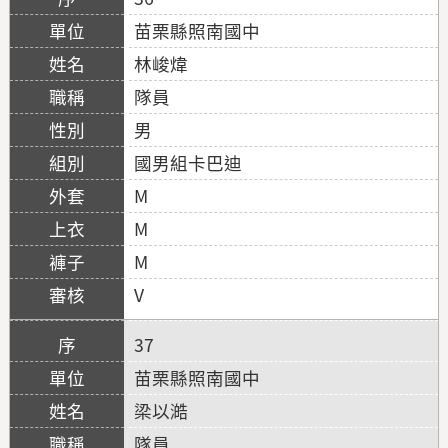
苗栗縣照南國中
林峻煒
隊員
男
國男組卡巴迪
M
M
M
V
37
苗栗縣照南國中
梁以澔
隊員