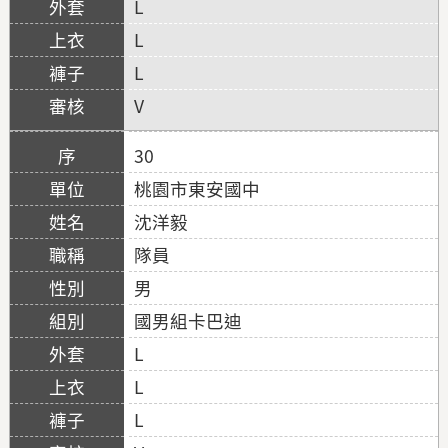
L
L
L
V
30
桃園市東安國中
沈洋毅
隊員
男
國男組卡巴迪
L
L
L