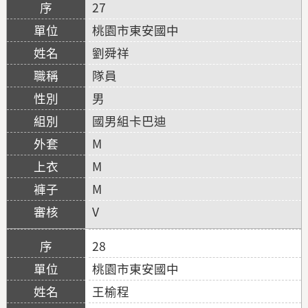
27
桃園市東安國中
劉舜祥
隊員
男
國男組卡巴迪
M
M
M
V
28
桃園市東安國中
王榆程