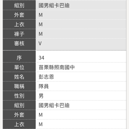
國男組卡巴迪
M
M
M
V
34
苗栗縣照南國中
彭志恩
隊員
男
國男組卡巴迪
M
M