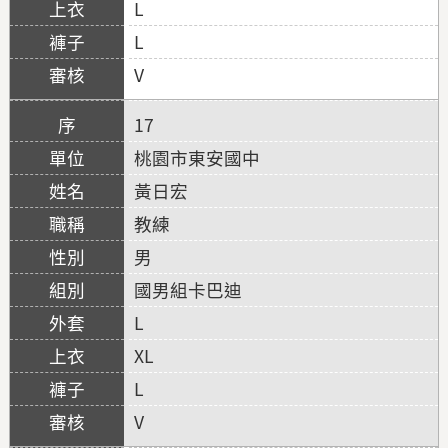
L
L
V
17
桃園市東安國中
黃日宏
教練
男
國男組卡巴迪
L
XL
L
V