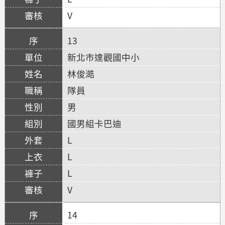
V
13
新北市達觀國中小
林俊澔
隊員
男
國男組卡巴迪
L
L
L
V
14