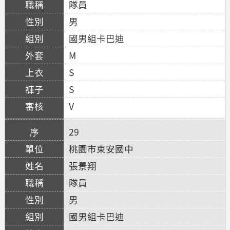
隊員
男
國男組卡巴迪
M
S
S
V
29
桃園市東安國中
張景翔
隊員
男
國男組卡巴迪