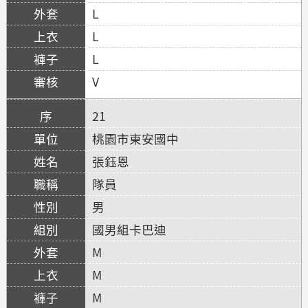
L
L
L
V
21
桃園市東安國中
張鈺恩
隊員
男
國男組卡巴迪
M
M
M