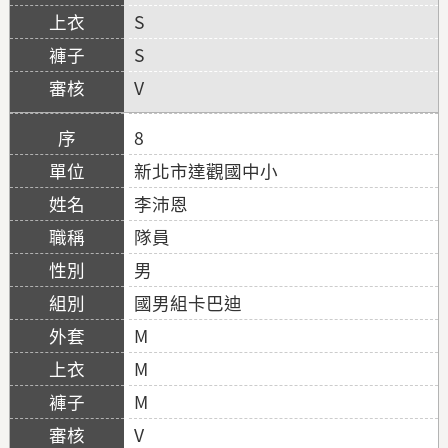
S
S
V
8
新北市達觀國中小
李沛恩
隊員
男
國男組卡巴迪
M
M
M
V