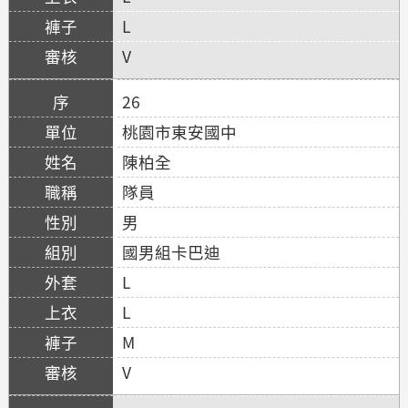
L
V
26
桃園市東安國中
陳柏全
隊員
男
國男組卡巴迪
L
L
M
V