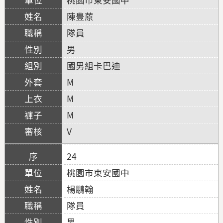
陳豊蒝
隊員
男
國男組卡巴迪
M
M
M
V
24
桃園市東安國中
楊鵬翰
隊員
男