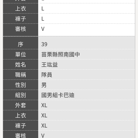
L
L
V
39
苗栗縣照南國中
王竑益
隊員
男
國男組卡巴迪
XL
XL
XL
V