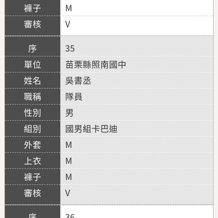
M
V
35
苗栗縣照南國中
吳書丞
隊員
男
國男組卡巴迪
M
M
M
V
36