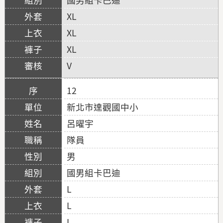
XL
XL
XL
V
12
新北市達觀國中小
呂曜宇
隊員
男
國男組卡巴迪
L
L
L