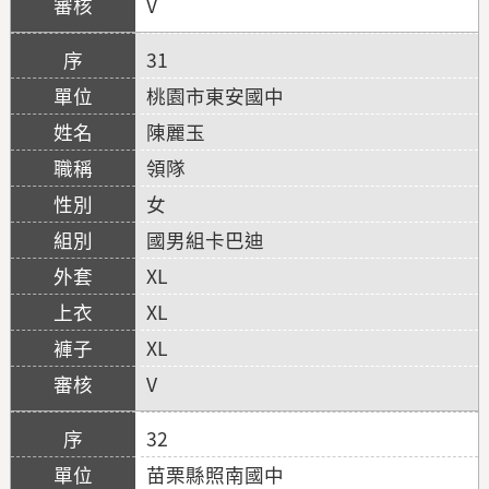
V
31
桃園市東安國中
陳麗玉
領隊
女
國男組卡巴迪
XL
XL
XL
V
32
苗栗縣照南國中