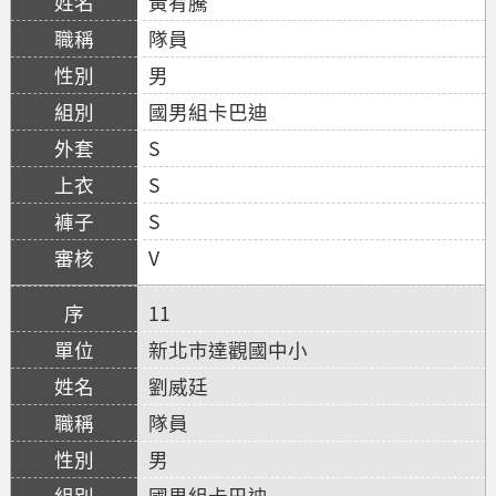
黃宥騰
隊員
男
國男組卡巴迪
S
S
S
V
11
新北市達觀國中小
劉威廷
隊員
男
國男組卡巴迪