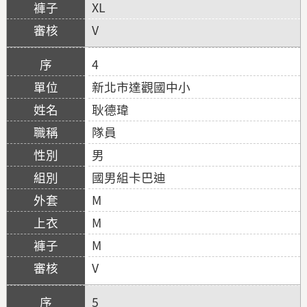
XL
V
4
新北市達觀國中小
耿德瑋
隊員
男
國男組卡巴迪
M
M
M
V
5