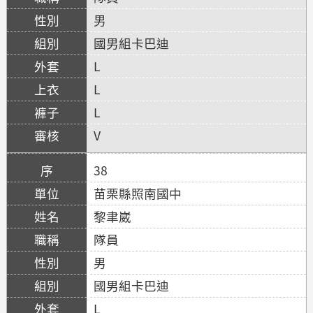
男
國男組卡巴迪
L
L
L
V
38
苗栗縣照南國中
黎聿崴
隊員
男
國男組卡巴迪
L