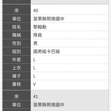
40
苗栗縣照南國中
黎翰勳
隊員
男
國男組卡巴迪
L
L
L
V
41
苗栗縣照南國中