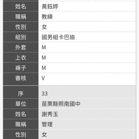
黃鈺婷
教練
女
國男組卡巴迪
M
M
M
V
33
苗栗縣照南國中
謝秀玉
管理
女