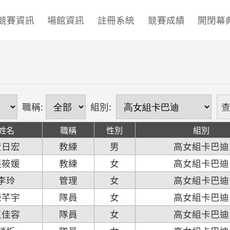
競賽資訊
場館資訊
註冊系統
競賽成績
開閉幕
職稱:
組別:
姓名
職稱
性別
組別
黃日宏
教練
男
高女組卡巴迪
張筱媛
教練
女
高女組卡巴迪
李玲
管理
女
高女組卡巴迪
陳芊宇
隊員
女
高女組卡巴迪
王佳容
隊員
女
高女組卡巴迪