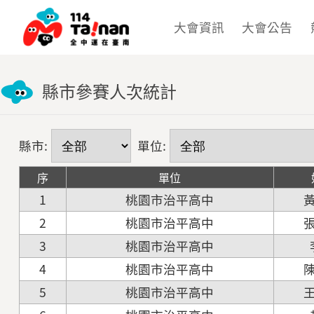
大會資訊
大會公告
縣市參賽人次統計
縣市:
單位:
序
單位
1
桃園市治平高中
2
桃園市治平高中
3
桃園市治平高中
4
桃園市治平高中
5
桃園市治平高中