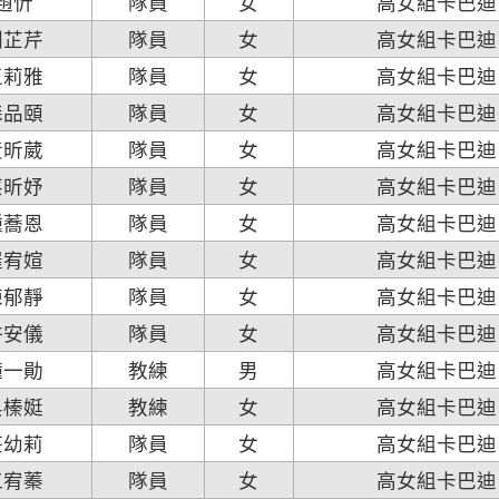
趙忻
隊員
女
高女組卡巴迪
劉芷芹
隊員
女
高女組卡巴迪
王莉雅
隊員
女
高女組卡巴迪
森品頤
隊員
女
高女組卡巴迪
黃昕葳
隊員
女
高女組卡巴迪
蔡昕妤
隊員
女
高女組卡巴迪
鍾蕎恩
隊員
女
高女組卡巴迪
羅宥媗
隊員
女
高女組卡巴迪
陳郁靜
隊員
女
高女組卡巴迪
許安儀
隊員
女
高女組卡巴迪
鐘一勛
教練
男
高女組卡巴迪
吳榛娗
教練
女
高女組卡巴迪
莊幼莉
隊員
女
高女組卡巴迪
江宥蓁
隊員
女
高女組卡巴迪