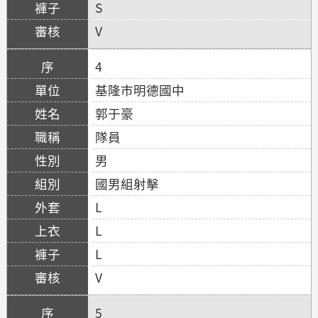
S
V
4
基隆市明德國中
郭于豪
隊員
男
國男組射擊
L
L
L
V
5