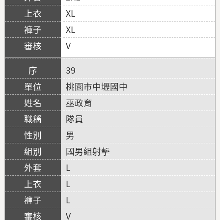
XL
XL
V
39
桃園市中壢國中
巫政育
隊員
男
國男組射擊
L
L
L
V