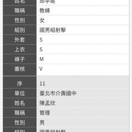
邱亭瑜
教練
女
國男組射擊
S
S
M
V
11
臺北市介壽國中
陳孟欣
管理
男
國男組射擊