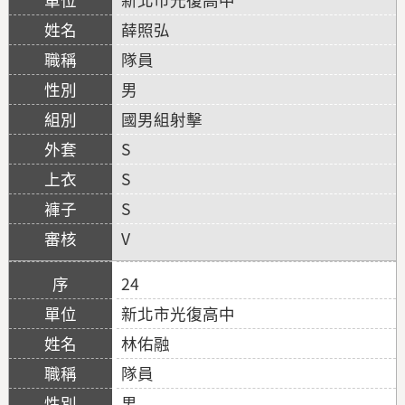
薛照弘
隊員
男
國男組射擊
S
S
S
V
24
新北市光復高中
林佑融
隊員
男