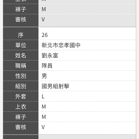
M
V
26
新北市忠孝國中
劉永富
隊員
男
國男組射擊
L
M
M
V