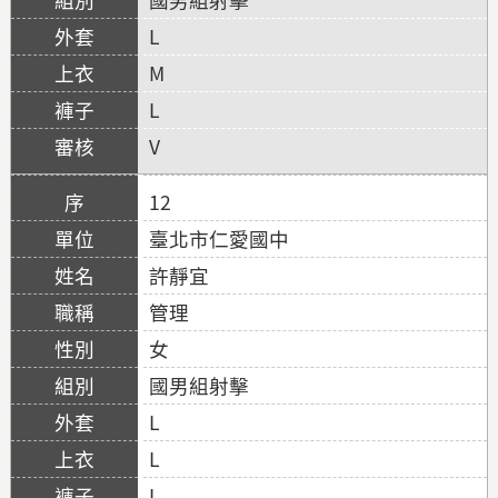
L
M
L
V
12
臺北市仁愛國中
許靜宜
管理
女
國男組射擊
L
L
L