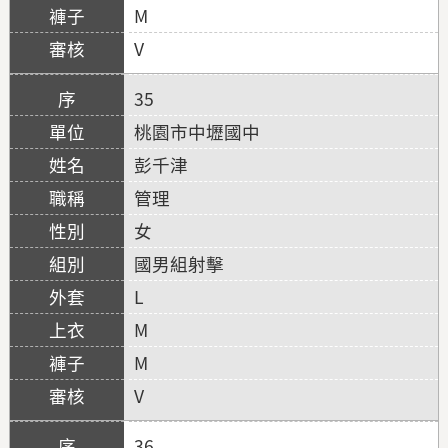
M
V
35
桃園市中壢國中
彭千津
管理
女
國男組射擊
L
M
M
V
36