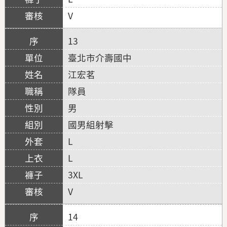
V
13
臺北市介壽國中
江宏茗
隊員
男
國男組射擊
L
L
3XL
V
14