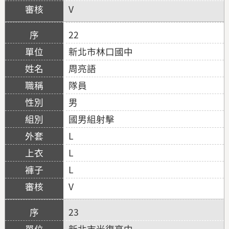
V
22
新北市林口國中
周亮語
隊員
男
國男組射擊
L
L
L
V
23
新北市光復高中