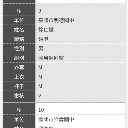
9
基隆市明德國中
徐仁斌
領隊
男
國男組射擊
M
M
M
V
10
臺北市介壽國中