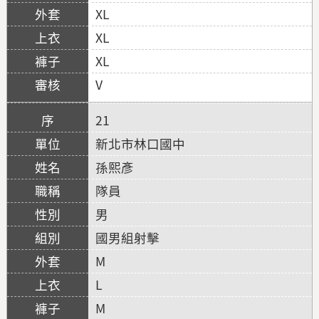
XL
XL
XL
V
21
新北市林口國中
孫熙彥
隊員
男
國男組射擊
M
L
M