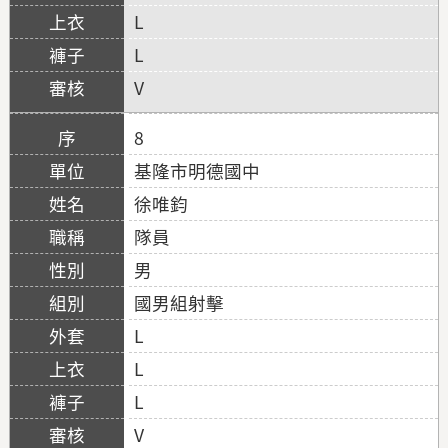
L
L
V
8
基隆市明德國中
徐唯鈞
隊員
男
國男組射擊
L
L
L
V