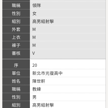
領隊
女
高男組射擊
M
M
M
V
20
新北市光復高中
陳世軒
教練
男
高男組射擊