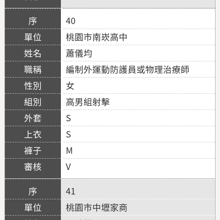
40
桃園市南崁高中
蕭儀均
編制外運動防護員或物理治療師
女
高男組射擊
S
S
M
V
41
桃園市中壢家商