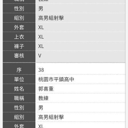
男
高男組射擊
XL
XL
XL
V
38
桃園市平鎮高中
郭喜重
教練
男
高男組射擊
XL