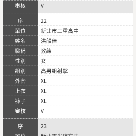
V
22
新北市三重高中
洪韻佳
教練
女
高男組射擊
XL
XL
XL
V
23
新北市光復高中