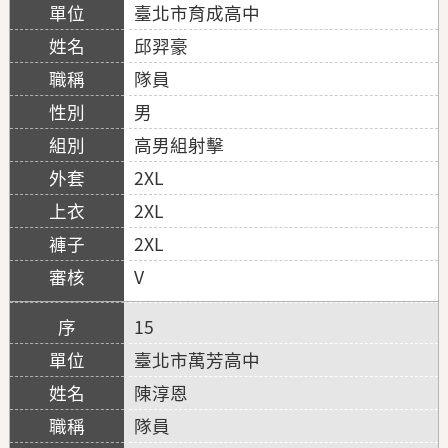
臺北市育成高中
邱羿豪
隊員
男
高男組射擊
2XL
2XL
2XL
V
15
臺北市萬芳高中
陳淳恩
隊員