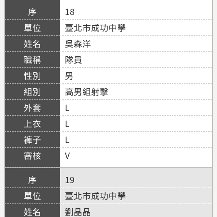
18
臺北市成功中學
吳森洋
隊員
男
高男組射擊
L
L
L
V
19
臺北市成功中學
劉晶晶