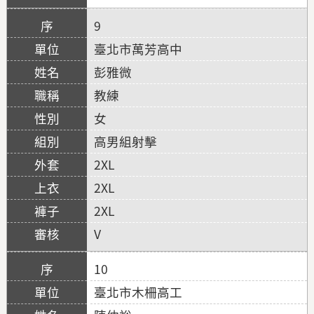
9
臺北市萬芳高中
彭雅微
教練
女
高男組射擊
2XL
2XL
2XL
V
10
臺北市木柵高工