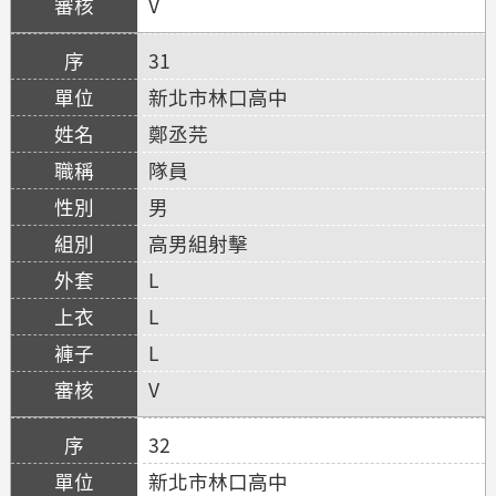
V
31
新北市林口高中
鄭丞芫
隊員
男
高男組射擊
L
L
L
V
32
新北市林口高中