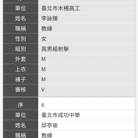
臺北市木柵高工
李詠臻
教練
女
高男組射擊
M
M
M
V
6
臺北市成功中學
邱亭瑜
教練