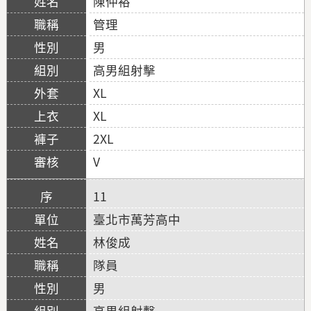
陳仲裕
管理
男
高男組射擊
XL
XL
2XL
V
11
臺北市萬芳高中
林俊成
隊員
男
高男組射擊