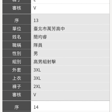
V
13
臺北市萬芳高中
簡均睿
隊員
男
高男組射擊
3XL
3XL
2XL
V
14