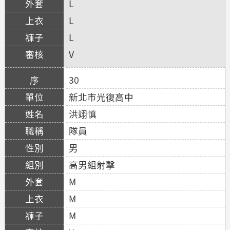
L
L
L
V
30
新北市光復高中
洪翊慎
隊員
男
高男組射擊
M
M
M