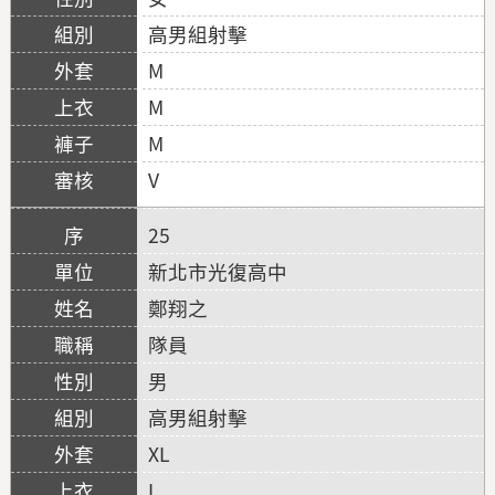
高男組射擊
M
M
M
V
25
新北市光復高中
鄭翔之
隊員
男
高男組射擊
XL
L