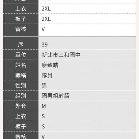
2XL
2XL
V
39
新北市三和國中
廖致皓
隊員
男
國男組射箭
M
S
S
V