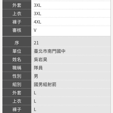
3XL
3XL
4XL
V
21
臺北市南門國中
吳岩昊
隊員
男
國男組射箭
L
L
L