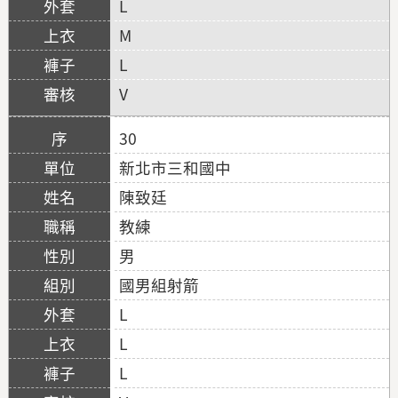
L
M
L
V
30
新北市三和國中
陳致廷
教練
男
國男組射箭
L
L
L