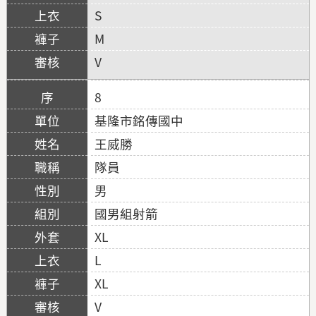
S
M
V
8
基隆市銘傳國中
王威勝
隊員
男
國男組射箭
XL
L
XL
V