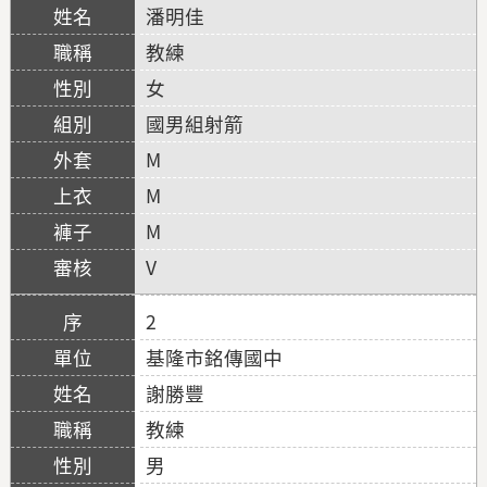
潘明佳
教練
女
國男組射箭
M
M
M
V
2
基隆市銘傳國中
謝勝豐
教練
男