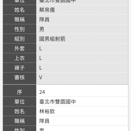
蔡帛儒
隊員
男
國男組射箭
L
L
L
V
24
臺北市雙園國中
林裕欽
隊員
男