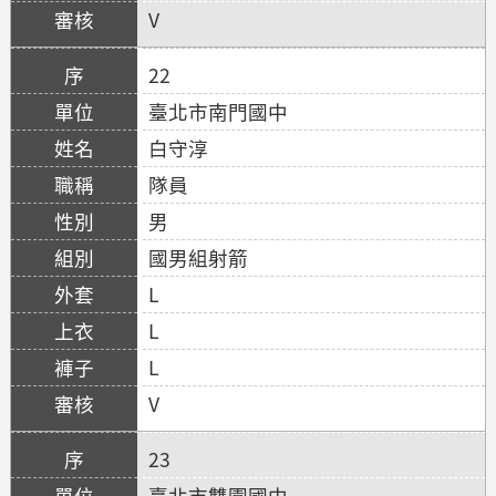
V
22
臺北市南門國中
白守淳
隊員
男
國男組射箭
L
L
L
V
23
臺北市雙園國中