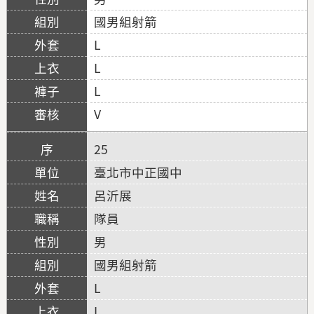
國男組射箭
L
L
L
V
25
臺北市中正國中
呂沂展
隊員
男
國男組射箭
L
L