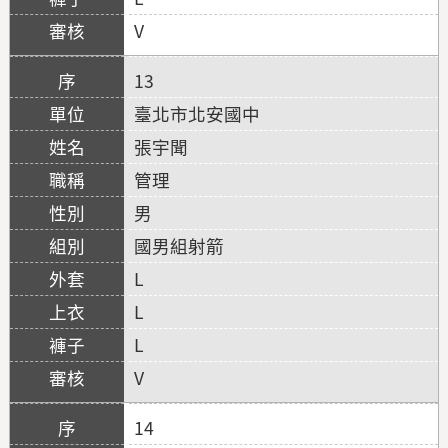
V
13
臺北市北安國中
張宇聞
管理
男
國男組射箭
L
L
L
V
14