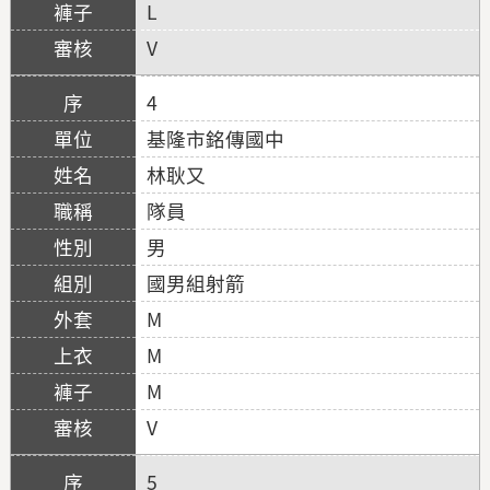
L
V
4
基隆市銘傳國中
林耿又
隊員
男
國男組射箭
M
M
M
V
5