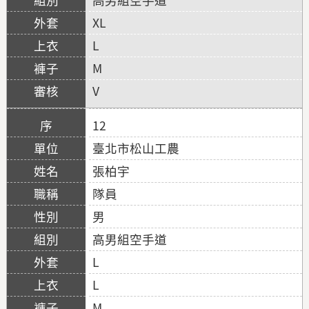
XL
L
M
V
12
臺北市松山工農
張柏宇
隊員
男
高男組空手道
L
L
M