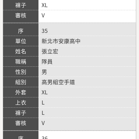
XL
V
35
新北市安康高中
張立宏
隊員
男
高男組空手道
XL
L
L
V
36