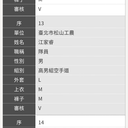
V
13
臺北市松山工農
江家睿
隊員
男
高男組空手道
L
M
M
V
14