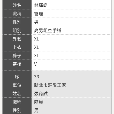
林煇皓
管理
男
高男組空手道
XL
XL
XL
V
33
新北市莊敬工家
張育誠
隊員
男