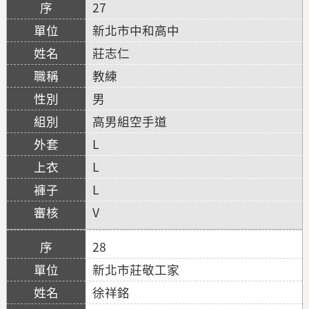
27
新北市中和高中
莊志仁
教練
男
高男組空手道
L
L
L
V
28
新北市莊敬工家
徐祥銘