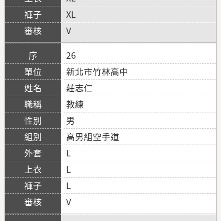
XL
V
26
新北市竹林高中
莊志仁
教練
男
高男組空手道
L
L
L
V