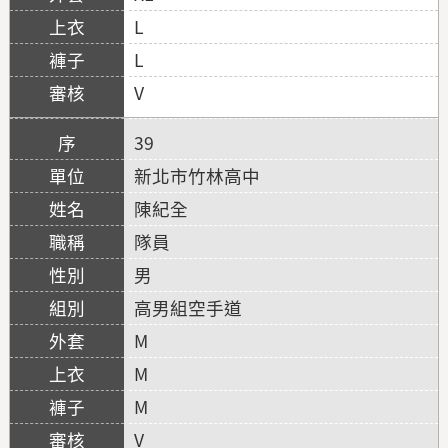
L
L
V
39
新北市竹林高中
陳紀全
隊員
男
高男組空手道
M
M
M
V