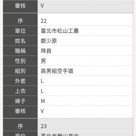
V
22
臺北市松山工農
鄭少原
隊員
男
高男組空手道
L
L
M
V
23
臺北市麗山高中