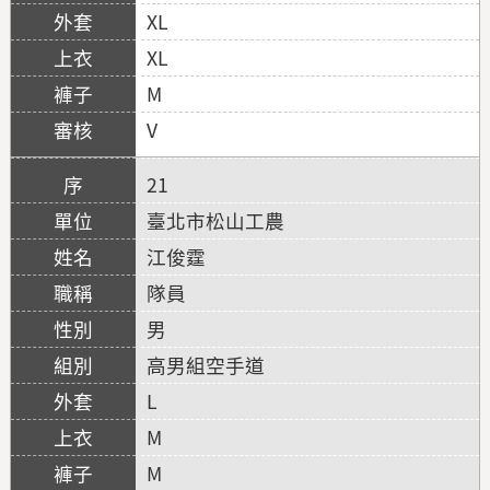
XL
XL
M
V
21
臺北市松山工農
江俊霆
隊員
男
高男組空手道
L
M
M