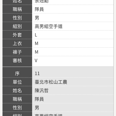
余冠勳
隊員
男
高男組空手道
L
M
M
V
11
臺北市松山工農
陳汎哲
隊員
男
高男組空手道