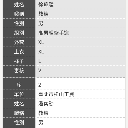
徐瑋駿
教練
男
高男組空手道
XL
XL
L
V
2
臺北市松山工農
潘奕勳
教練
男