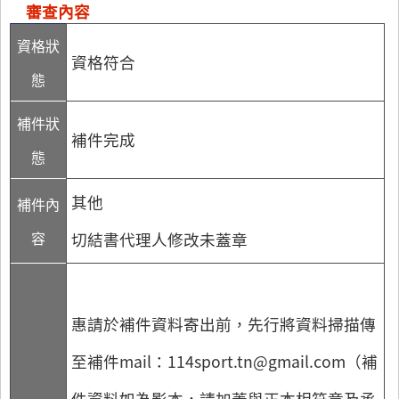
審查內容
資格狀
資格符合
態
補件狀
補件完成
態
其他
補件內
容
切結書代理人修改未蓋章
惠請於補件資料寄出前，先行將資料掃描傳
至補件mail：114sport.tn@gmail.com（補
件資料如為影本，請加蓋與正本相符章及承