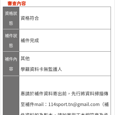
審查內容
資格狀
資格符合
態
補件狀
補件完成
態
其他
補件內
容
學籍資料卡無監護人
惠請於補件資料寄出前，先行將資料掃描傳
至補件mail：114sport.tn@gmail.com（補
件資料如為影本，請加蓋與正本相符章及承