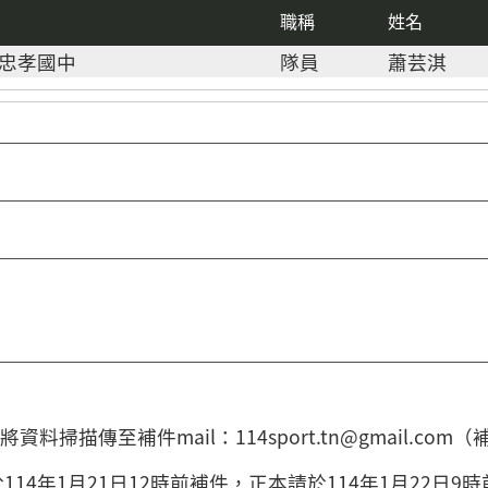
職稱
姓名
忠孝國中
隊員
蕭芸淇
料掃描傳至補件mail：114sport.tn@gmail.
114年1月21日12時前補件，正本請於114年1月22日