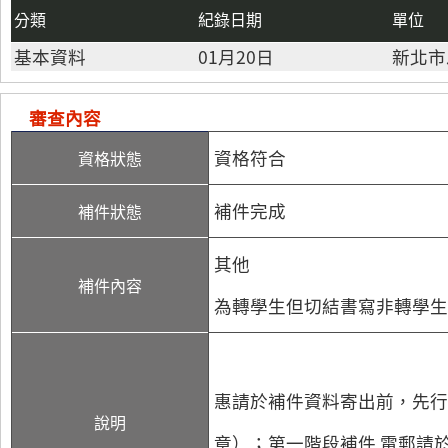
分類
紀錄日期
單位
基本資料
01月20日
新北市
審查內容
資格符合
資格狀態
補件完成
補件狀態
其他
補件內容
為轉學生但切結書寫非轉學生
惠請於補件資料寄出前，先行將資
說明
章）；第一階段補件 電郵請於