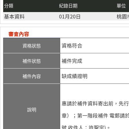
分類
紀錄日期
單位
基本資料
01月20日
桃園
審查內容
資格符合
資格狀態
補件完成
補件狀態
缺成績證明
補件內容
惠請於補件資料寄出前，先行將資
說明
章）；第一階段補件 電郵請於
號 收件人：許聖宗)。