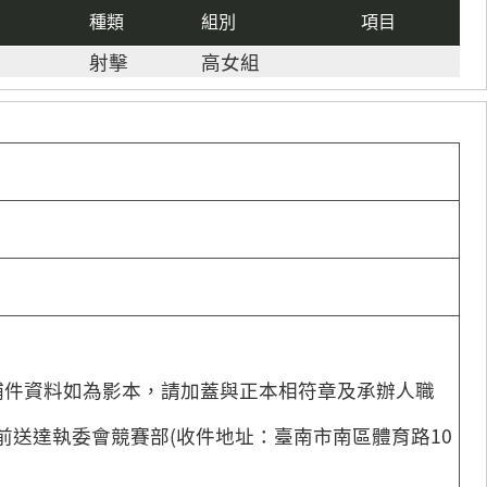
種類
組別
項目
射擊
高女組
com（補件資料如為影本，請加蓋與正本相符章及承辦人職
9時前送達執委會競賽部(收件地址：臺南市南區體育路10