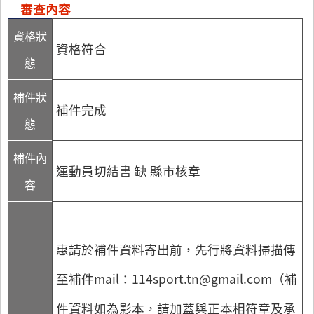
審查內容
資格狀
資格符合
態
補件狀
補件完成
態
補件內
運動員切結書 缺 縣市核章
容
惠請於補件資料寄出前，先行將資料掃描傳
至補件mail：114sport.tn@gmail.com（補
件資料如為影本，請加蓋與正本相符章及承