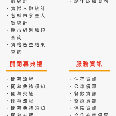
數統計
．歷年成績查詢
．實際人數統計
．各縣市參賽人
數統計
．縣市組別種類
查詢
．資格審查結果
查詢
開閉幕典禮
服務資訊
．開幕流程
．住宿資訊
．開幕典禮須知
．公車優惠
．開幕交通
．餐飲資訊
．閉幕流程
．醫療資訊
．閉幕典禮須知
．保險資訊
．閉幕交通
．合作商家優惠