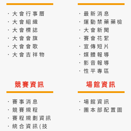
．大會行事曆
．最新消息
．大會組織
．運動禁藥藥檢
．大會標誌
．大會新聞
．大會會旗
．賽會花絮
．大會會歌
．宣傳短片
．大會吉祥物
．媒體報導
．影音報導
．性平專區
競賽資訊
場館資訊
．賽事消息
．場館資訊
．競賽規程
．團本部配置圖
．賽程規劃資訊
．統合資訊(技