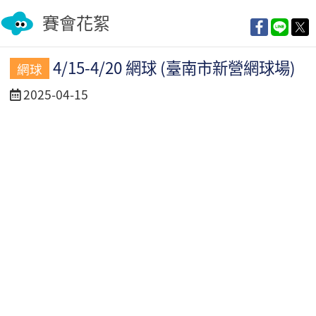
賽會花絮
4/15-4/20 網球 (臺南市新營網球場)
網球
活
2025-04-15
動
日
期