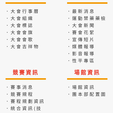
．大會行事曆
．最新消息
．大會組織
．運動禁藥藥檢
．大會標誌
．大會新聞
．大會會旗
．賽會花絮
．大會會歌
．宣傳短片
．大會吉祥物
．媒體報導
．影音報導
．性平專區
競賽資訊
場館資訊
．賽事消息
．場館資訊
．競賽規程
．團本部配置圖
．賽程規劃資訊
．統合資訊(技