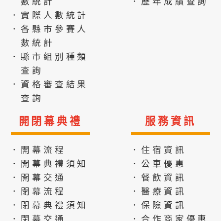
數統計
．歷年成績查詢
．實際人數統計
．各縣市參賽人
數統計
．縣市組別種類
查詢
．資格審查結果
查詢
開閉幕典禮
服務資訊
．開幕流程
．住宿資訊
．開幕典禮須知
．公車優惠
．開幕交通
．餐飲資訊
．閉幕流程
．醫療資訊
．閉幕典禮須知
．保險資訊
．閉幕交通
．合作商家優惠