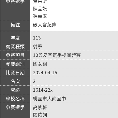
葉采昕
陳品妘
馮嘉玉
破大會紀錄
113
射擊
10公尺空氣手槍團體賽
國女組
2024-04-16
2
1614-22x
桃園市大崗國中
高紫軒
闕佑詞