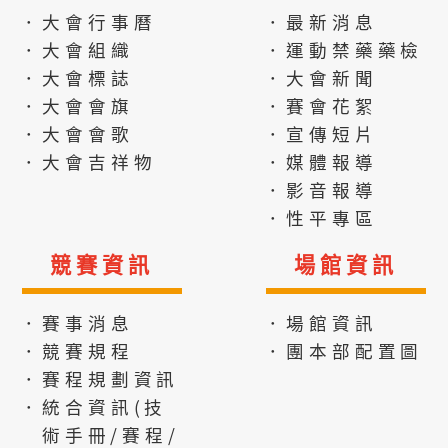
．大會行事曆
．最新消息
．大會組織
．運動禁藥藥檢
．大會標誌
．大會新聞
．大會會旗
．賽會花絮
．大會會歌
．宣傳短片
．大會吉祥物
．媒體報導
．影音報導
．性平專區
競賽資訊
場館資訊
．賽事消息
．場館資訊
．競賽規程
．團本部配置圖
．賽程規劃資訊
．統合資訊(技
術手冊/賽程/