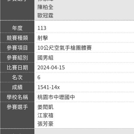
陳柏全
歐冠霆
113
射擊
10公尺空氣手槍團體賽
國男組
2024-04-15
6
1541-14x
桃園市中壢國中
姜閎凱
江家禧
張芳豪