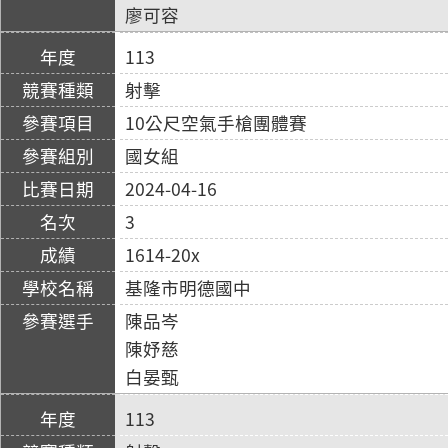
廖可容
113
射擊
10公尺空氣手槍團體賽
國女組
2024-04-16
3
1614-20x
基隆市明德國中
陳品岑
陳妤慈
白晏甄
113