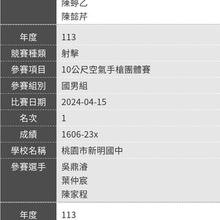
陳蝏乙
陳懿芹
113
射擊
10公尺空氣手槍團體賽
國男組
2024-04-15
1
1606-23x
桃園市新明國中
吳鼎濬
葉仲宸
陳家程
113