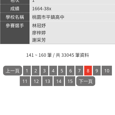
1664-38x
桃園市平鎮高中
林冠妤
廖梓婷
謝采芳
141 ~ 160 筆 / 共 33045 筆資料