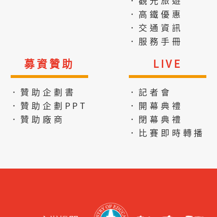
．觀光旅遊
．高鐵優惠
．交通資訊
．服務手冊
募資贊助
LIVE
．贊助企劃書
．記者會
．贊助企劃PPT
．開幕典禮
．贊助廠商
．閉幕典禮
．比賽即時轉播