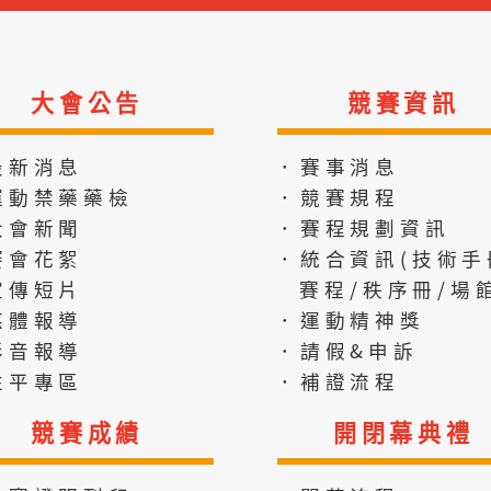
大會公告
競賽資訊
最新消息
．賽事消息
運動禁藥藥檢
．競賽規程
大會新聞
．賽程規劃資訊
賽會花絮
．統合資訊(技術手
宣傳短片
賽程/秩序冊/場館
媒體報導
．運動精神獎
影音報導
．請假&申訴
性平專區
．補證流程
競賽成績
開閉幕典禮