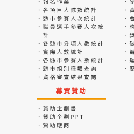
．報名作業
．
．各項目人隊數統計
．
．縣市參賽人次統計
．
．職員選手參賽人次統
．
計
．
．各縣市分項人數統計
．
．實際人數統計
．
．各縣市參賽人數統計
．
．縣市組別種類查詢
．
．資格審查結果查詢
募資贊助
．贊助企劃書
．贊助企劃PPT
．贊助廠商