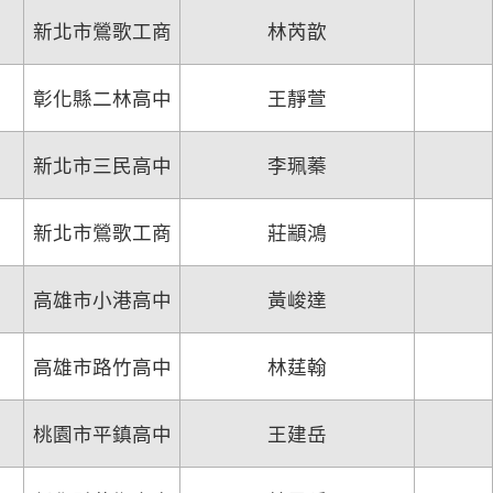
新北市鶯歌工商
林芮歆
彰化縣二林高中
王靜萱
新北市三民高中
李珮蓁
新北市鶯歌工商
莊顓鴻
高雄市小港高中
黃峻達
高雄市路竹高中
林莛翰
桃園市平鎮高中
王建岳