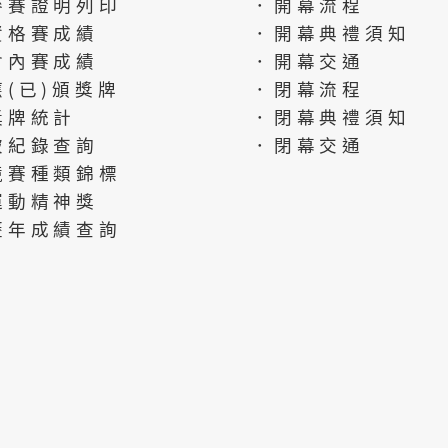
參賽證明列印
．開幕流程
資格賽成績
．開幕典禮須知
會內賽成績
．開幕交通
應(已)頒獎牌
．閉幕流程
獎牌統計
．閉幕典禮須知
破紀錄查詢
．閉幕交通
競賽種類錦標
運動精神獎
歷年成績查詢