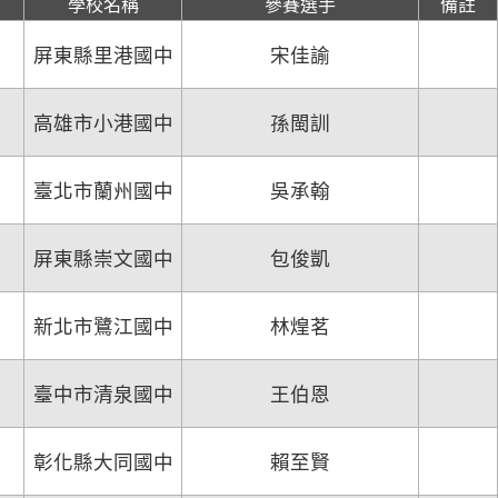
學校名稱
參賽選手
備註
屏東縣里港國中
宋佳諭
高雄市小港國中
孫閩訓
臺北市蘭州國中
吳承翰
屏東縣崇文國中
包俊凱
新北市鷺江國中
林煌茗
臺中市清泉國中
王伯恩
彰化縣大同國中
賴至賢